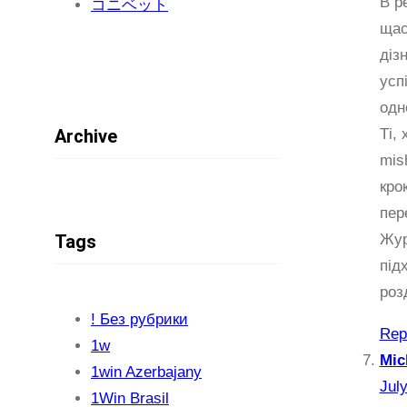
В р
コニベット
щас
діз
усп
одн
Archive
Ті,
mis
кро
пер
Tags
Жур
під
роз
! Без рубрики
Rep
1w
Mic
1win Azerbajany
Jul
1Win Brasil