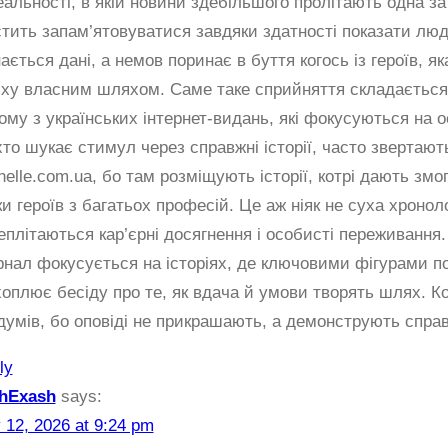
еальності, в якій новини здебільшого пролітають одна з
тить запам’ятовуватися завдяки здатності показати люд
нається дані, а немов поринає в буття когось із героїв, 
іху власним шляхом. Саме таке сприйняття складається 
ому з українських інтернет-видань, які фокусуються на о
 хто шукає стимул через справжні історії, часто звертаю
helle.com.ua, бо там розміщують історії, котрі дають зм
ки героїв з багатьох професій. Це аж ніяк не суха хронолог
еплітаються кар’єрні досягнення і особисті переживання.
нал фокусується на історіях, де ключовими фігурами по
хоплює бесіду про те, як вдача й умови творять шлях. К
думів, бо оповіді не прикрашають, а демонструють справ
ly
hExash
says:
y 12, 2026 at 9:24 pm