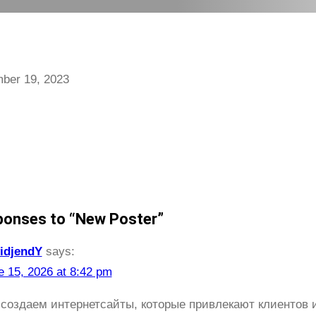
ber 19, 2023
ponses to “New Poster”
idjendY
says:
e 15, 2026 at 8:42 pm
создаем интернетсайты, которые привлекают клиентов 