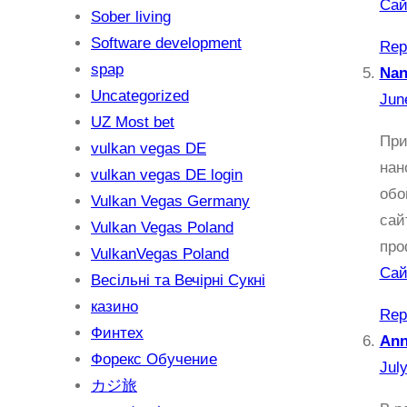
Сай
Sober living
Software development
Rep
spap
Nan
Uncategorized
Jun
UZ Most bet
При
vulkan vegas DE
нан
vulkan vegas DE login
обо
Vulkan Vegas Germany
сай
Vulkan Vegas Poland
про
VulkanVegas Poland
Сай
Весільні та Вечірні Сукні
казино
Rep
Финтех
An
Форекс Обучение
Jul
カジ旅