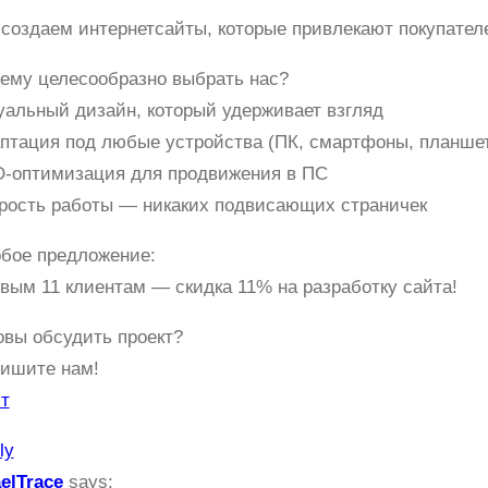
создаем интернетсайты, которые привлекают покупател
ему целесообразно выбрать нас?
уальный дизайн, который удерживает взгляд
птация под любые устройства (ПК, смартфоны, планше
-оптимизация для продвижения в ПС
рость работы — никаких подвисающих страничек
бое предложение:
вым 11 клиентам — скидка 11% на разработку сайта!
овы обсудить проект?
ишите нам!
т
ly
elTrace
says: