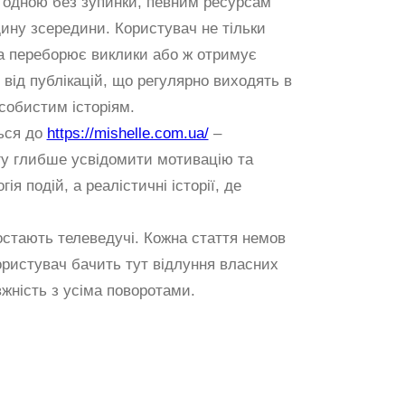
а одною без зупинки, певним ресурсам
ину зсередини. Користувач не тільки
яка переборює виклики або ж отримує
від публікацій, що регулярно виходять в
собистим історіям.
ться до
https://mishelle.com.ua/
–
огу глибше усвідомити мотивацію та
ія подій, а реалістичні історії, де
стають телеведучі. Кожна стаття немов
ористувач бачить тут відлуння власних
жність з усіма поворотами.