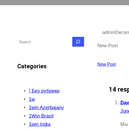
admin
Decem
S
New Post
e
a
New Post
Categories
r
c
h
14 res
! Без рубрики
1w
Dav
1win Azerbajany
Jun
1Win Brasil
1win India
Мы 