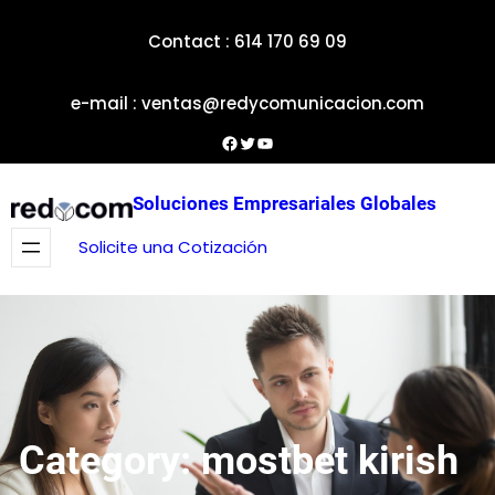
Skip
Contact : 614 170 69 09
to
content
e-mail : ventas@redycomunicacion.com
Facebook
Twitter
YouTube
Soluciones Empresariales Globales
Solicite una Cotización
Category:
mostbet kirish