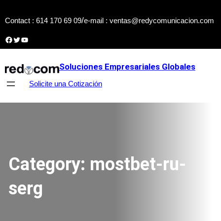
Skip
/
Contact : 614 170 69 09
e-mail : ventas@redycomunicacion.com
to
content
Facebook
Twitter
YouTube
Soluciones Empresariales Globales
Solicite una Cotización
Category:
mostbet-ru-
serg