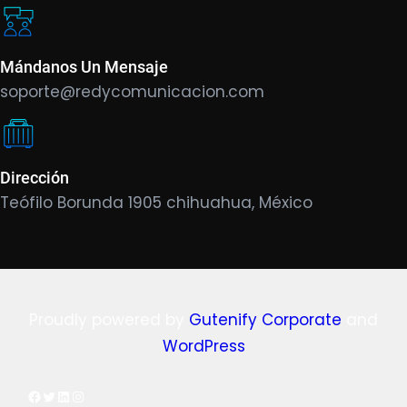
Mándanos Un Mensaje
soporte@redycomunicacion.com
Dirección
Teófilo Borunda 1905 chihuahua, México
Proudly powered by
Gutenify Corporate
and
WordPress
Facebook
Twitter
LinkedIn
Instagram