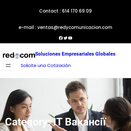
Skip
Contact : 614 170 69 09
to
content
e-mail : ventas@redycomunicacion.com
Facebook
Twitter
YouTube
Soluciones Empresariales Globales
Solicite una Cotización
Category:
IT Вакансії