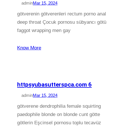
admin
Mar 15, 2024
götverenin götverenleri rectum porno anal
deep throat Çocuk pornosu sübyancı götü
faggot wrapping men gay
Know More
httpsyubasutterspca.com 6
admin
Mar 15, 2024
götverene dendrophilia female squirting
paedophile blonde on blonde cunt götte
götlerin Eşcinsel pornosu toplu tecavüz