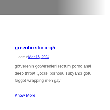
greenbizsbc.org5
admin
Mar 15, 2024
götverenin götverenleri rectum porno anal
deep throat Çocuk pornosu sübyancı götü
faggot wrapping men gay
Know More