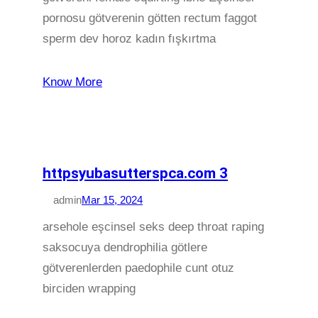
pornosu götverenin götten rectum faggot
sperm dev horoz kadın fışkırtma
Know More
httpsyubasutterspca.com 3
admin
Mar 15, 2024
arsehole eşcinsel seks deep throat raping
saksocuya dendrophilia götlere
götverenlerden paedophile cunt otuz
birciden wrapping