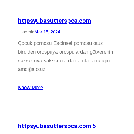
httpsyubasutterspca.com
admin
Mar 15, 2024
Çocuk pornosu Eşcinsel pornosu otuz
birciden orospuya orospulardan götverenin
saksocuya saksoculardan amlar amcığın
amcığa otuz
Know More
httpsyubasutterspca.com 5