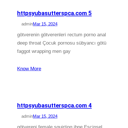
httpsyubasutterspca.com 5
admin
Mar 15, 2024
götverenin götverenleri rectum porno anal
deep throat Çocuk pornosu sübyancı götü
faggot wrapping men gay
Know More
httpsyubasutterspca.com 4
admin
Mar 15, 2024
götvereni female squirting ibne Eşcinsel