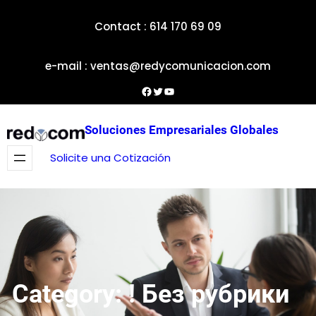
Skip
Contact : 614 170 69 09
to
content
e-mail : ventas@redycomunicacion.com
Facebook
Twitter
YouTube
Soluciones Empresariales Globales
Solicite una Cotización
Category:
! Без рубрики