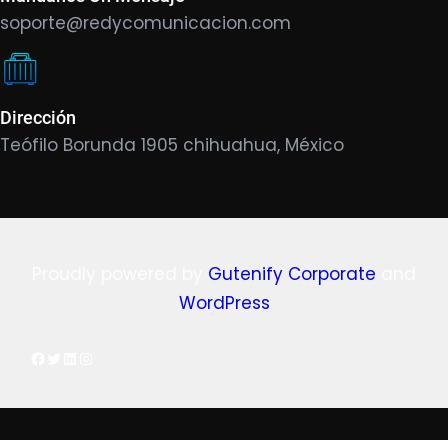
soporte@redycomunicacion.com
Dirección
Teófilo Borunda 1905 chihuahua, México
Proudly powered by
Gutenify Corporate
and
WordPress
Facebook
Twitter
LinkedIn
Instagram