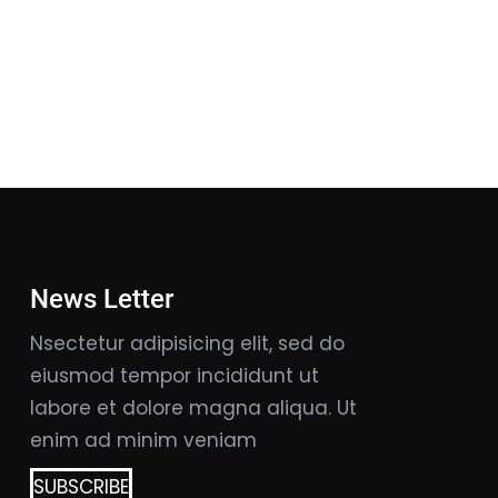
News Letter
Nsectetur adipisicing elit, sed do
eiusmod tempor incididunt ut
labore et dolore magna aliqua. Ut
enim ad minim veniam
SUBSCRIBE