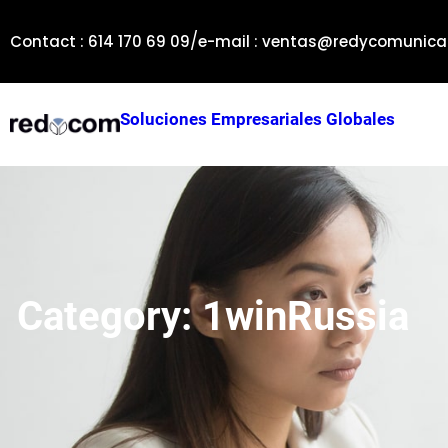
Skip
/
to
Contact : 614 170 69 09
e-mail : ventas@redycomunica
content
Soluciones Empresariales Globales
Category:
1winRussia