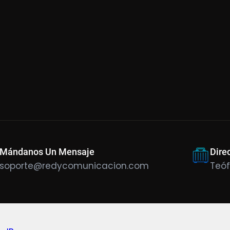
Mándanos Un Mensaje
Dire
soporte@redycomunicacion.com
Teóf