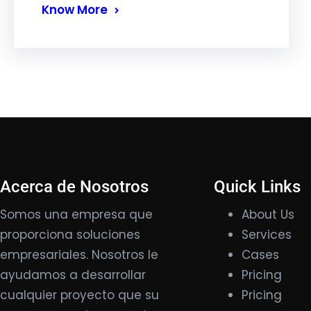
Know More
Acerca de Nosotros
Quick Links
Somos una empresa que
About Us
proporciona soluciones
Services
empresariales. Nosotros le
Cases
ayudamos a desarrollar
Pricing
cualquier proyecto que su
Pricing