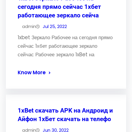
сегодня прямо сейчас 1хбет
работающее зеркало сейча
admin
Jul 25, 2022
1xbet Зеркало Рабочее на сегодня прямо
сейчас 1хбет работающее зеркало
сейчас Рабочее зеркало 1xBet на
Know More
1xBet скачать APK на Андроид и
Айфон 1хБет скачать на телефо
admin
Jun 30, 2022