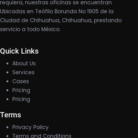
requiera, nuestras oficinas se encuentran
Ubicadas en Teófilo Borunda No 1905 de la
Ciudad de Chihuahua, Chihuahua, prestando
servicio a todo México.
Quick Links
About Us
Services
Cases
Pricing
Pricing
Terms
Privacy Policy
Terms and Conditions