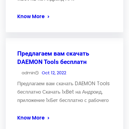
Know More
Предлагаем вам скачать
DAEMON Tools бесплатн
admin
Oct 12, 2022
Предлагаем вам скачать DAEMON Tools
бесплатно Скачать 1хBet на Андроид,
приложение 1хБет бесплатно с рабочего
Know More