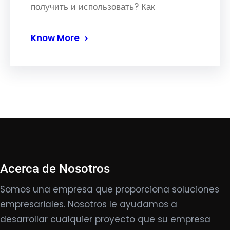
получить и использовать? Как
Know More
Acerca de Nosotros
Somos una empresa que proporciona soluciones
empresariales. Nosotros le ayudamos a
desarrollar cualquier proyecto que su empresa