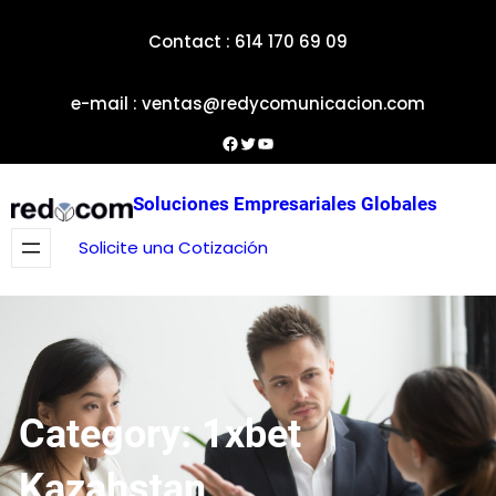
Skip
Contact : 614 170 69 09
to
content
e-mail : ventas@redycomunicacion.com
Facebook
Twitter
YouTube
Soluciones Empresariales Globales
Solicite una Cotización
Category:
1xbet
Kazahstan