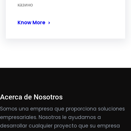
казино
Know More
Acerca de Nosotros
Somos una empresa que proporciona soluciones
empresariales. Nosotros le ayudamos a
desarrollar cualquier proyecto que su empresa