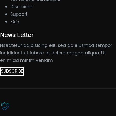
Disclaimer
Support
FAQ
News Letter
Nsectetur adipisicing elit, sed do eiusmod tempor
incididunt ut labore et dolore magna aliqua. Ut
enim ad minim veniam
SUBSCRIBE