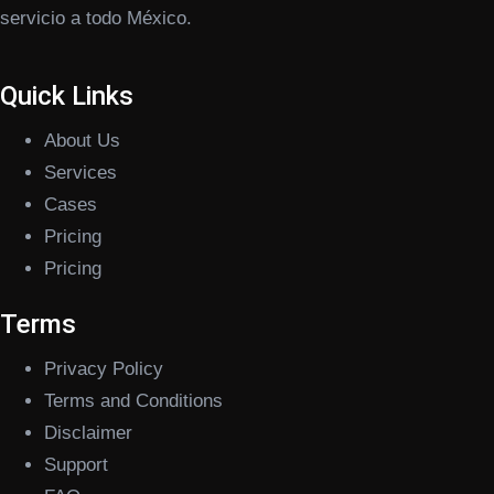
servicio a todo México.
Quick Links
About Us
Services
Cases
Pricing
Pricing
Terms
Privacy Policy
Terms and Conditions
Disclaimer
Support