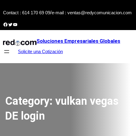
Skip
/
Contact : 614 170 69 09
e-mail : ventas@redycomunicacion.com
to
content
Facebook
Twitter
YouTube
Soluciones Empresariales Globales
Solicite una Cotización
Category:
vulkan vegas
DE login