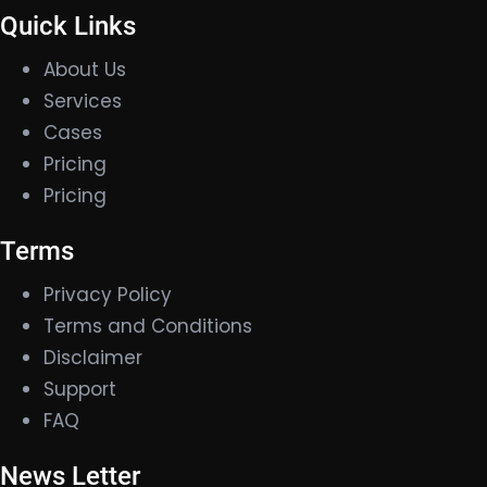
Quick Links
About Us
Services
Cases
Pricing
Pricing
Terms
Privacy Policy
Terms and Conditions
Disclaimer
Support
FAQ
News Letter