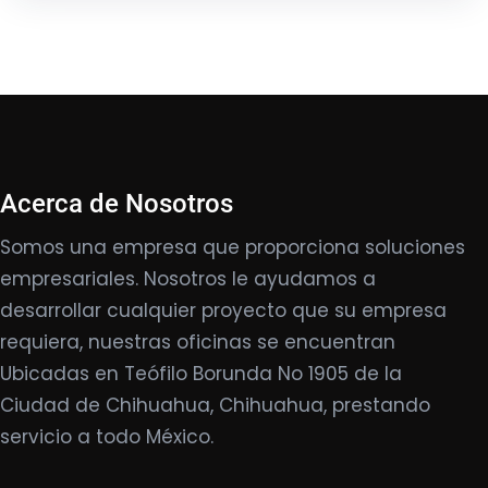
Acerca de Nosotros
Somos una empresa que proporciona soluciones
empresariales. Nosotros le ayudamos a
desarrollar cualquier proyecto que su empresa
requiera, nuestras oficinas se encuentran
Ubicadas en Teófilo Borunda No 1905 de la
Ciudad de Chihuahua, Chihuahua, prestando
servicio a todo México.