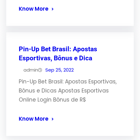
Know More
Pin-Up Bet Brasil: Apostas
Esportivas, Bônus e Dica
admin
Sep 25, 2022
Pin-Up Bet Brasil: Apostas Esportivas,
Bônus e Dicas Apostas Esportivas
Online Login Bônus de R$
Know More