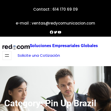
Skip
Contact : 614 170 69 09
to
content
e-mail : ventas@redycomunicacion.com
Facebook
Twitter
YouTube
Soluciones Empresariales Globales
Solicite una Cotización
Category:
Pin Up Brazil