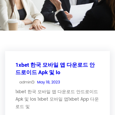
1xbet 한국 모바일 앱 다운로드 안
드로이드 Apk 및 Io
admin
May 18, 2023
1xbet 한국 모바일 앱 다운로드 안드로이드
Apk 및 Ios 1xbet 모바일 앱1xbet App 다운
로드 및