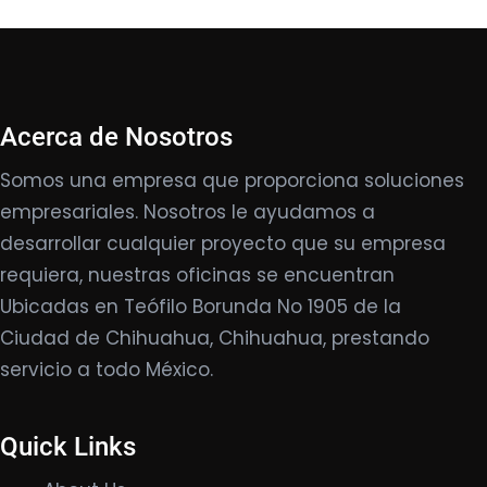
Acerca de Nosotros
Somos una empresa que proporciona soluciones
empresariales. Nosotros le ayudamos a
desarrollar cualquier proyecto que su empresa
requiera, nuestras oficinas se encuentran
Ubicadas en Teófilo Borunda No 1905 de la
Ciudad de Chihuahua, Chihuahua, prestando
servicio a todo México.
Quick Links