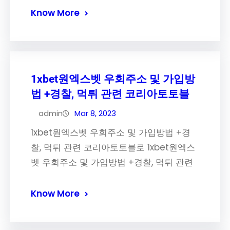
Know More
1xbet원엑스벳 우회주소 및 가입방
법 +경찰, 먹튀 관련 코리아토토블
admin
Mar 8, 2023
1xbet원엑스벳 우회주소 및 가입방법 +경
찰, 먹튀 관련 코리아토토블로 1xbet원엑스
벳 우회주소 및 가입방법 +경찰, 먹튀 관련
Know More