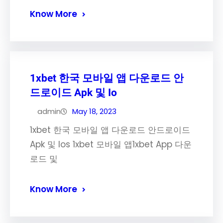
Know More
1xbet 한국 모바일 앱 다운로드 안
드로이드 Apk 및 Io
admin
May 18, 2023
1xbet 한국 모바일 앱 다운로드 안드로이드
Apk 및 Ios 1xbet 모바일 앱1xbet App 다운
로드 및
Know More