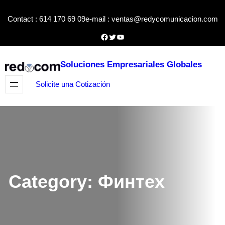
Skip
Contact : 614 170 69 09
e-mail : ventas@redycomunicacion.com
to
content
Facebook
Twitter
YouTube
Soluciones Empresariales Globales
Solicite una Cotización
Category:
Финтех