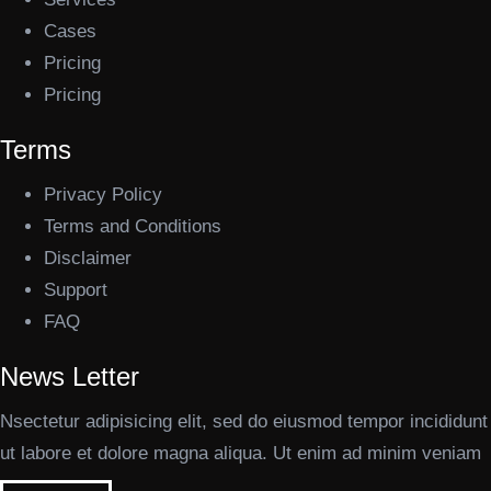
Cases
Pricing
Pricing
Terms
Privacy Policy
Terms and Conditions
Disclaimer
Support
FAQ
News Letter
Nsectetur adipisicing elit, sed do eiusmod tempor incididunt
ut labore et dolore magna aliqua. Ut enim ad minim veniam