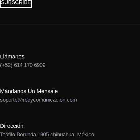
SUBSCRIBE
Llámanos
(+52) 614 170 6909
Mándanos Un Mensaje
soporte@redycomunicacion.com
Dirección
Teófilo Borunda 1905 chihuahua, México