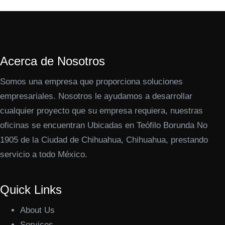
Acerca de Nosotros
Somos una empresa que proporciona soluciones
empresariales. Nosotros le ayudamos a desarrollar
cualquier proyecto que su empresa requiera, nuestras
oficinas se encuentran Ubicadas en Teófilo Borunda No
1905 de la Ciudad de Chihuahua, Chihuahua, prestando
servicio a todo México.
Quick Links
About Us
Services