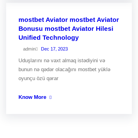
mostbet Aviator mostbet Aviator
Bonusu mostbet Aviator Hilesi
Unified Technology
admin
Dec 17, 2023
Uduşlarını nə vaxt almaq istədiyini və
bunun nə qədər olacağını mostbet yüklə
oyunçu özü qərar
Know More