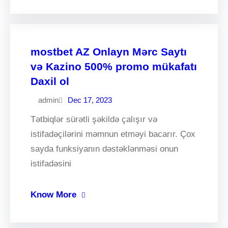
mostbet AZ Onlayn Mərc Saytı
və Kazino 500% promo mükafatı
Daxil ol
admin
Dec 17, 2023
Tətbiqlər sürətli şəkildə çalışır və
istifadəçilərini məmnun etməyi bacarır. Çox
sayda funksiyanın dəstəklənməsi onun
istifadəsini
Know More