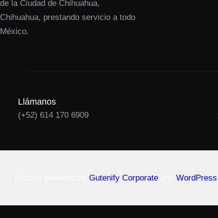
de la Ciudad de Chihuahua,
Chihuahua, prestando servicio a todo
México.
Llámanos
(+52) 614 170 6909
Proudly powered by
Gutenify Corporate
and
WordPress