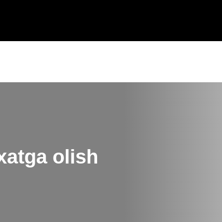
xatga olish