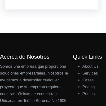
Acerca de Nosotros
Quick Links
Somos una empresa que proporciona
About Us
soluciones empresariales. Nosotros le
Services
ayudamos a desarrollar cualquier
Cases
proyecto que su empresa requiera,
Pricing
nuestras oficinas se encuentran
Pricing
Ubicadas en Teófilo Borunda No 1905