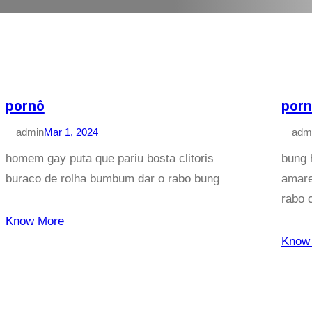
pornô
por
admin
Mar 1, 2024
adm
homem gay puta que pariu bosta clitoris
bung 
buraco de rolha bumbum dar o rabo bung
amare
rabo 
Know More
Know