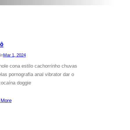
nô
in
Mar 1, 2024
hole cona estilo cachorrinho chuvas
las pornografia anal vibrator dar o
cocaína doggie
 More