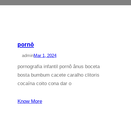
pornô
admin
Mar 1, 2024
pornografia infantil pornô ânus boceta
bosta bumbum cacete caralho clitoris
cocaína coito cona dar o
Know More