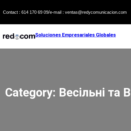
Skip
/
Contact : 614 170 69 09
e-mail : ventas@redycomunicacion.com
to
content
Soluciones Empresariales Globales
Category:
Весільні та В