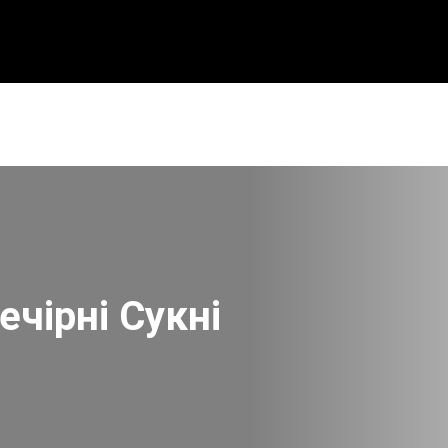
ечірні Сукні