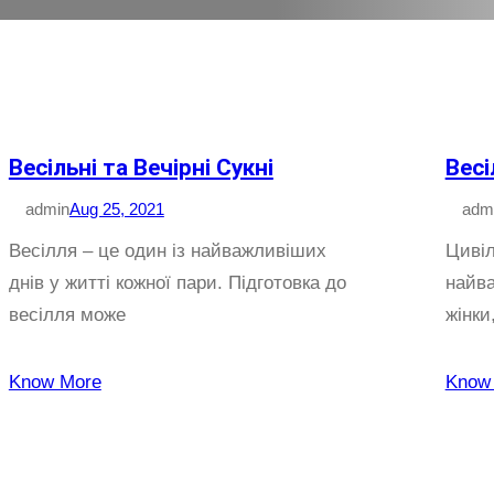
Весільні та Вечірні Сукні
Весі
admin
Aug 25, 2021
adm
Весілля – це один із найважливіших
Цивіл
днів у житті кожної пари. Підготовка до
найва
весілля може
жінки
Know More
Know