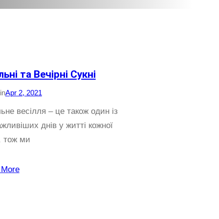
льні та Вечірні Сукні
in
Apr 2, 2021
ьне весілля – це також один із
жливіших днів у житті кожної
, тож ми
 More