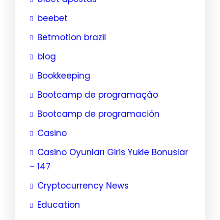
beebet
Betmotion brazil
blog
Bookkeeping
Bootcamp de programação
Bootcamp de programación
Casino
Casino Oyunları Giris Yukle Bonuslar
– 147
Cryptocurrency News
Education