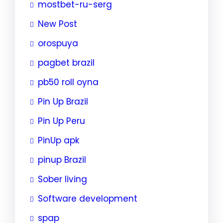
mostbet-ru-serg
New Post
orospuya
pagbet brazil
pb50 roll oyna
Pin Up Brazil
Pin Up Peru
PinUp apk
pinup Brazil
Sober living
Software development
spap