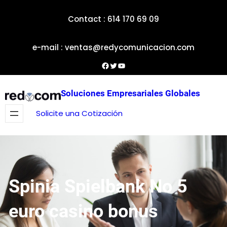
Skip
Contact : 614 170 69 09
to
content
e-mail : ventas@redycomunicacion.com
Facebook
Twitter
YouTube
Soluciones Empresariales Globales
Solicite una Cotización
Spinia Spielbank No 5
euro casino bonus