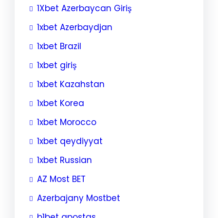
1Xbet Azerbaycan Giriş
1xbet Azerbaydjan
1xbet Brazil
1xbet giriş
1xbet Kazahstan
1xbet Korea
1xbet Morocco
1xbet qeydiyyat
1xbet Russian
AZ Most BET
Azerbajany Mostbet
b1bet apostas