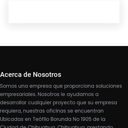
Acerca de Nosotros
Somos una empresa que proporciona soluciones
empresariales. Nosotros le ayudamos a
desarrollar cualquier proyecto que su empresa
requiera, nuestras oficinas se encuentran
Ubicadas en Teófilo Borunda No 1905 de la
Ciudad de Chihuahua, Chihuahua, prestando