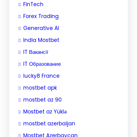
FinTech
Forex Trading
Generative AI
India Mostbet
IT Вакансії
IT Образование
lucky8 France
mostbet apk
mostbet az 90
Mostbet az Yüklə
mostbet azerbaijan
Mostbet Azerbaycan