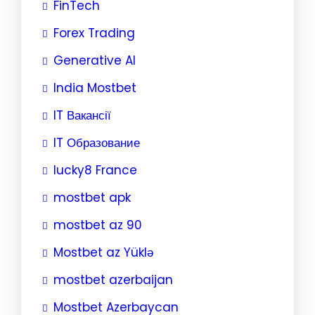
FinTech
Forex Trading
Generative AI
India Mostbet
IT Вакансії
IT Образование
lucky8 France
mostbet apk
mostbet az 90
Mostbet az Yüklə
mostbet azerbaijan
Mostbet Azerbaycan