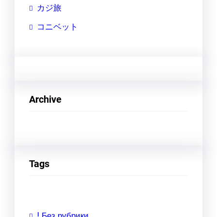
カジ旅
コニベット
Archive
Tags
! Без рубрики