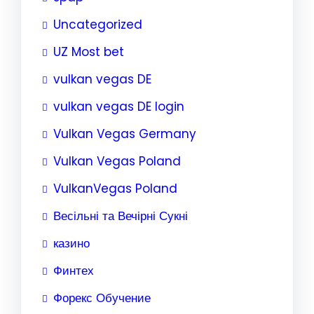
Uncategorized
UZ Most bet
vulkan vegas DE
vulkan vegas DE login
Vulkan Vegas Germany
Vulkan Vegas Poland
VulkanVegas Poland
Весільні та Вечірні Сукні
казино
Финтех
Форекс Обучение