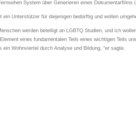
Fernsehen System über Generieren eines Dokumentarfilms 
t ein Unterstützer für diejenigen bedürftig und wollen umg
nschen werden beteiligt an LGBTQ Studien, und ich wollen b
lement eines fundamentalen Teils eines wichtigen Teils uns
s ein Wohnviertel durch Analyse und Bildung, “er sagte.