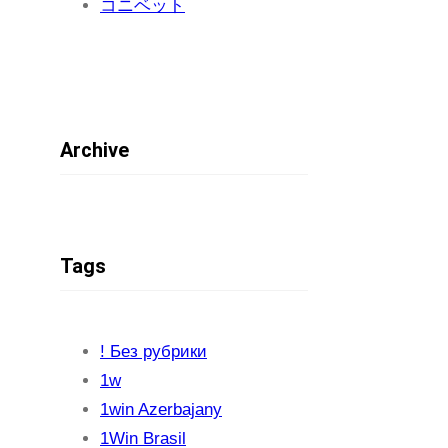
コニベット
Archive
Tags
! Без рубрики
1w
1win Azerbajany
1Win Brasil