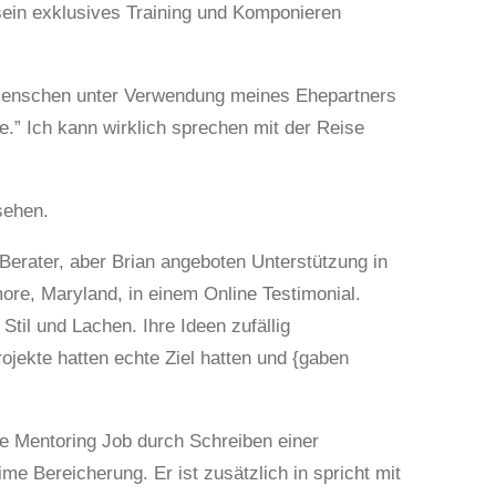
 sein exklusives Training und Komponieren
n Menschen unter Verwendung meines Ehepartners
te.” Ich kann wirklich sprechen mit der Reise
sehen.
Berater, aber Brian angeboten Unterstützung in
ore, Maryland, in einem Online Testimonial.
til und Lachen. Ihre Ideen zufällig
ojekte hatten echte Ziel hatten und {gaben
hre Mentoring Job durch Schreiben einer
me Bereicherung. Er ist zusätzlich in spricht mit