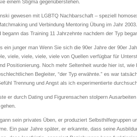
sie einem Stigma gegenüberstehen.
nski gewesen mit LGBTQ Nachbarschaft – speziell homosex
Matchmaking und Verbindung Mentoring Übung im Jahr 2003. 
d begann das Training 11 Jahrzehnte nachdem der Typ began
s ein junger man Wenn Sie sich die 90er Jahre der 90er Jahre 
iele, viele, viele, viele, viele von Quellen verfügbar für Unte
und Positionierung. Noch mehr Seltenheit wurde hier ist, wie 
schlechtlichen Begleiter, “der Typ erwähnte.” es war tatsäc
efühl Trennung und Angst als ich experimentierte durchsuc
te er durch Dating und Figurensachen stolpern Ausarbeiten
 gehen.
egann sein privates Üben, er produziert Selbsthilfegruppen
me. Ein paar Jahre später, er erkannte, dass seine Ausbil