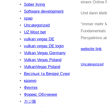
einem Online 
Sober living
Software development
Und dann bleib
spap
“immer mehr Me
Uncategorized
Fundamentals E
UZ Most bet
Perspektive al
vulkan vegas DE
vulkan vegas DE login
website link
Vulkan Vegas Germany
Vulkan Vegas Poland
Uncategorized
VulkanVegas Poland
Весільні та Вечірні Сукні
казино
Финтех
Форекс Обучение
カジ旅