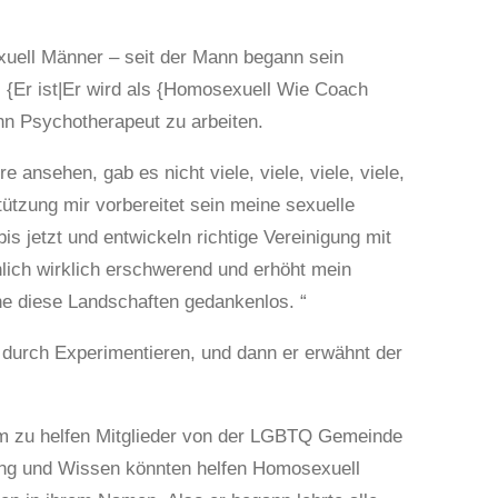
uell Männer – seit der Mann begann sein
{Er ist|Er wird als {Homosexuell Wie Coach
n Psychotherapeut zu arbeiten.
ansehen, gab es nicht viele, viele, viele, viele,
rstützung mir vorbereitet sein meine sexuelle
bis jetzt und entwickeln richtige Vereinigung mit
hlich wirklich erschwerend und erhöht mein
he diese Landschaften gedankenlos. “
 durch Experimentieren, und dann er erwähnt der
 um zu helfen Mitglieder von der LGBTQ Gemeinde
dung und Wissen könnten helfen Homosexuell