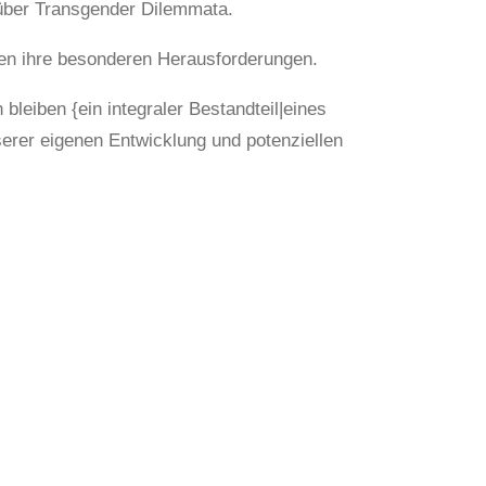
über Transgender Dilemmata.
ehen ihre besonderen Herausforderungen.
leiben {ein integraler Bestandteil|eines
erer eigenen Entwicklung und potenziellen