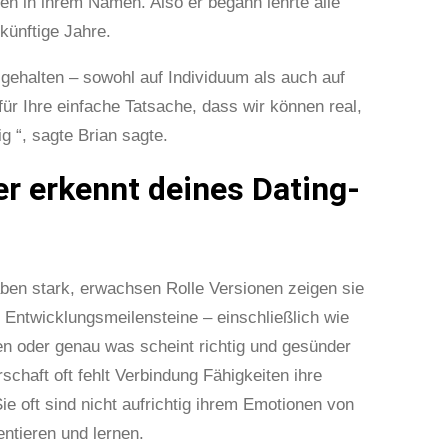
en in ihrem Namen. Also er begann lehrte alle
künftige Jahre.
ehalten – sowohl auf Individuum als auch auf
ür Ihre einfache Tatsache, dass wir können real,
ig “, sagte Brian sagte.
r erkennt deines Dating-
ben stark, erwachsen Rolle Versionen zeigen sie
Entwicklungsmeilensteine – einschließlich wie
en oder genau was scheint richtig und gesünder
haft oft fehlt Verbindung Fähigkeiten ihre
e oft sind nicht aufrichtig ihrem Emotionen von
entieren und lernen.