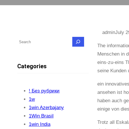
admin
July 2
S
The informatio
e
Menschen in d
a
eins-zu-eins T
Categories
r
seine Kunden u
c
h
ein innovative
! Без рубрики
ansehen ist ho
1w
haben auch gez
1win Azerbajany
einige von die
1Win Brasil
Trotz all Eska
1win India