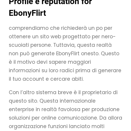
Profile e reputation for
EbonyFlirt
comprendiamo che richiederà un po per
ottenere un sito web progettato per nero-
scuoiati persone. Tuttavia, questa realtà
non può generate EbonyFlirt onesto. Questo
è il motivo devi sapere maggiori
informazioni su loro radici prima di generare
il tuo account e cercare abiti.
Con l’altro sistema breve è il proprietario di
questo sito. Questa internazionale
enterprise in realtà favolosa per produzione
soluzioni per online comunicazione. Da allora
organizzazione funzioni lanciato molti