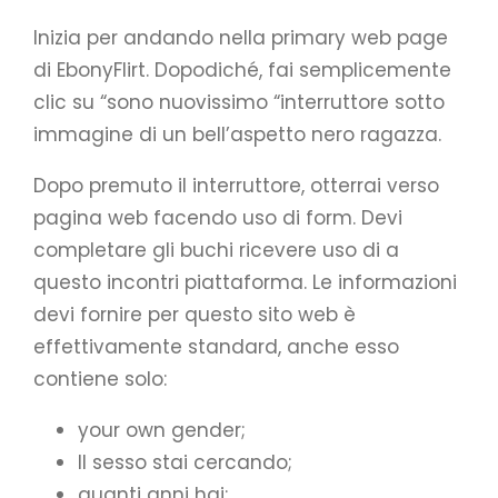
Inizia per andando nella primary web page
di EbonyFlirt. Dopodiché, fai semplicemente
clic su “sono nuovissimo “interruttore sotto
immagine di un bell’aspetto nero ragazza.
Dopo premuto il interruttore, otterrai verso
pagina web facendo uso di form. Devi
completare gli buchi ricevere uso di a
questo incontri piattaforma. Le informazioni
devi fornire per questo sito web è
effettivamente standard, anche esso
contiene solo:
your own gender;
Il sesso stai cercando;
quanti anni hai;