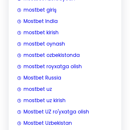
mostbet giriş
Mostbet India
mostbet kirish
mostbet oynash
mostbet ozbekistonda
mostbet royxatga olish
Mostbet Russia
mostbet uz
mostbet uz kirish
Mostbet UZ ro'yxatga olish
Mostbet Uzbekistan