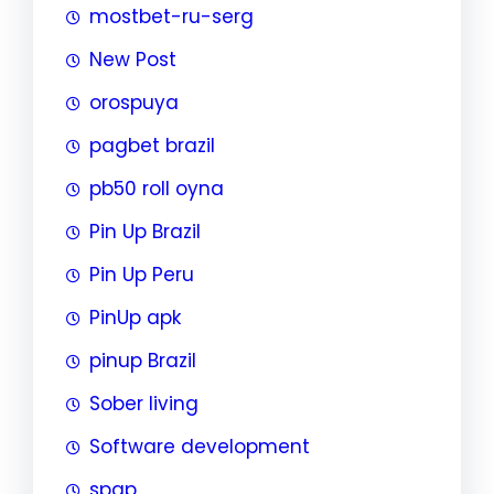
mostbet-ru-serg
New Post
orospuya
pagbet brazil
pb50 roll oyna
Pin Up Brazil
Pin Up Peru
PinUp apk
pinup Brazil
Sober living
Software development
spap