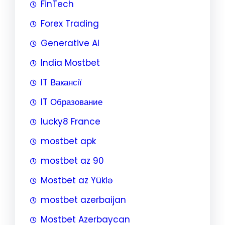
FinTech
Forex Trading
Generative AI
India Mostbet
IT Вакансії
IT Образование
lucky8 France
mostbet apk
mostbet az 90
Mostbet az Yüklə
mostbet azerbaijan
Mostbet Azerbaycan