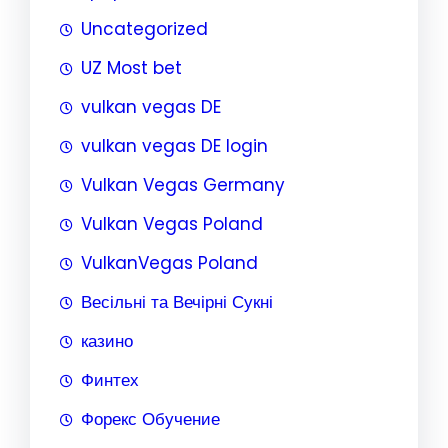
Uncategorized
UZ Most bet
vulkan vegas DE
vulkan vegas DE login
Vulkan Vegas Germany
Vulkan Vegas Poland
VulkanVegas Poland
Весільні та Вечірні Сукні
казино
Финтех
Форекс Обучение