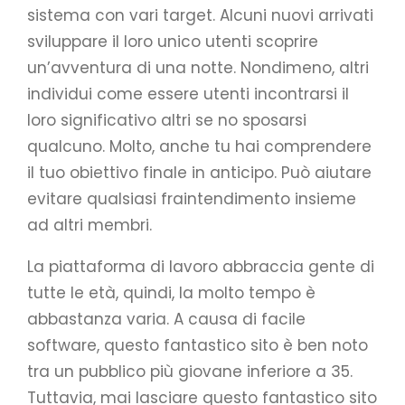
sistema con vari target. Alcuni nuovi arrivati ​​
sviluppare il loro unico utenti scoprire
un’avventura di una notte. Nondimeno, altri
individui come essere utenti incontrarsi il
loro significativo altri se no sposarsi
qualcuno. Molto, anche tu hai comprendere
il tuo obiettivo finale in anticipo. Può aiutare
evitare qualsiasi fraintendimento insieme
ad altri membri.
La piattaforma di lavoro abbraccia gente di
tutte le età, quindi, la molto tempo è
abbastanza varia. A causa di facile
software, questo fantastico sito è ben noto
tra un pubblico più giovane inferiore a 35.
Tuttavia, mai lasciare questo fantastico sito