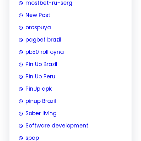
mostbet-ru-serg
New Post
orospuya
pagbet brazil
pb50 roll oyna
Pin Up Brazil
Pin Up Peru
PinUp apk
pinup Brazil
Sober living
Software development
spap