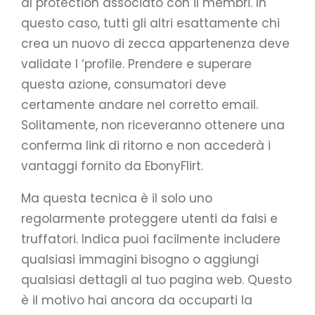
al protection associato con il membri. In
questo caso, tutti gli altri esattamente chi
crea un nuovo di zecca appartenenza deve
validate l ‘profile. Prendere e superare
questa azione, consumatori deve
certamente andare nel corretto email.
Solitamente, non riceveranno ottenere una
conferma link di ritorno e non accederà i
vantaggi fornito da EbonyFlirt.
Ma questa tecnica è il solo uno
regolarmente proteggere utenti da falsi e
truffatori. Indica puoi facilmente includere
qualsiasi immagini bisogno o aggiungi
qualsiasi dettagli al tuo pagina web. Questo
è il motivo hai ancora da occuparti la