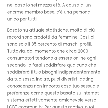
nel caso lo sei mezza età. A causa di un
enorme membro base, c’è una persona
unico per tutti.
Basato su attuale statistiche, molto di più
record sono prodotti da femmine. Così, ci
sono solo il 35 percento di maschi profili.
Tuttavia, dal momento che circa 2000
consumatori tendono a essere online ogni
secondo, lo farai soddisfare qualcuno che
soddisferà il tuo bisogni indipendentemente
da tuo sesso. Inoltre, puoi divertirti dating
conoscenza non importa cosa tuo sessuale
preferenze come questo basato su internet
sistema effettivamente amichevole verso
LGBT community. Per questo motivo, puoi