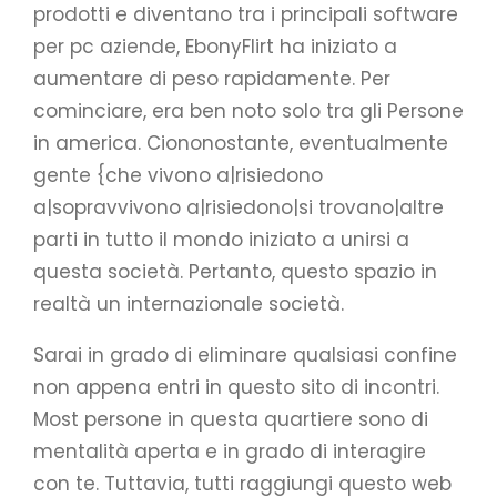
prodotti e diventano tra i principali software
per pc aziende, EbonyFlirt ha iniziato a
aumentare di peso rapidamente. Per
cominciare, era ben noto solo tra gli Persone
in america. Ciononostante, eventualmente
gente {che vivono a|risiedono
a|sopravvivono a|risiedono|si trovano|altre
parti in tutto il mondo iniziato a unirsi a
questa società. Pertanto, questo spazio in
realtà un internazionale società.
Sarai in grado di eliminare qualsiasi confine
non appena entri in questo sito di incontri.
Most persone in questa quartiere sono di
mentalità aperta e in grado di interagire
con te. Tuttavia, tutti raggiungi questo web