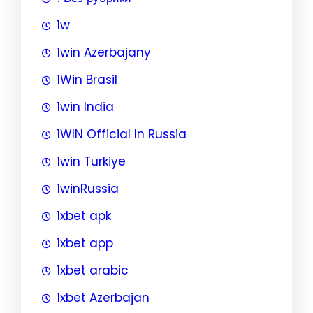
1w
1win Azerbajany
1Win Brasil
1win India
1WIN Official In Russia
1win Turkiye
1winRussia
1xbet apk
1xbet app
1xbet arabic
1xbet Azerbajan