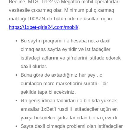
Beeline, MTS, Tele2 və Megafon mobil operatorları
vasitəsilə çıxarmaq olar. Minimum pul çixarmaq
məbləği 100AZN-dir bütün odeme üsullari üçün
https://1xbet-giris24.com/mobil/
.
Bu saytın proqramı ilə hesaba necə daxil
olmaq əsas saytla eynidir və istifadəçilər
istifadəçi adlarını və şifrələrini istifadə edərək
daxil olurlar.
Buna görə də axtardığınız hər şeyi, o
cümlədən mərc marketlərini sürətli – bir
şəkildə tapa biləcəksiniz.
Ən geniş idman tədbirləri ilə birlikdə yüksək
əmsallar 1xBet’i rusdilli istifadəçilər üçün ən
yaxşı bukmeker şirkətlərindən birinə çevirdi.
Sayta daxil olmaqda problemi olan istifadəçilər