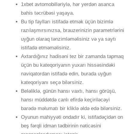
1xbet avtomobilləriylə, hər yerdən asanca
bahis təcrübəsi yaşaya.
Bu tip faylları istifadə etmək üçün bizimlə
razılaşmırsınızsa, brauzerinizin parametrlərini
uyğun olaraq tənzimləməlisiniz və ya saytı
istifadə etməməlisiniz.
Axtardığınız hadisəni tez bir zamanda tapmaq
üçün bu kateqoriyanın yuxarı hissəsindəki
naviqatordan istifadə edin, burada uyğun
kateqoriyanı seçə bilərsiniz.
Beləliklə, günün hansı vaxtı, hansı görüşü,
hansı müddətdə canlı efirdə keçiriləcəyi
barədə məlumatı bir kliklə əldə edə bilərsiniz.
Oyunun mahiyyəti ondadır ki, istifadəçidən on
beş fərqli idman tədbirinin nəticəsini