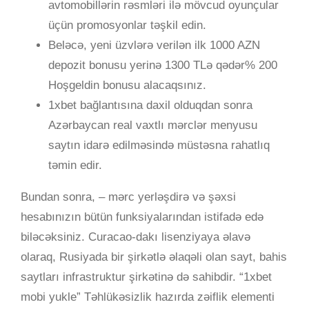
avtomobillərin rəsmləri ilə mövcud oyunçular
üçün promosyonlar təşkil edin.
Beləcə, yeni üzvlərə verilən ilk 1000 AZN
depozit bonusu yerinə 1300 TLə qədər% 200
Hoşgeldin bonusu alacaqsınız.
1xbet bağlantısına daxil olduqdan sonra
Azərbaycan real vaxtlı mərclər menyusu
saytın idarə edilməsində müstəsna rahatlıq
təmin edir.
Bundan sonra, – mərc yerləşdirə və şəxsi
hesabınızın bütün funksiyalarından istifadə edə
biləcəksiniz. Curacao-dakı lisenziyaya əlavə
olaraq, Rusiyada bir şirkətlə əlaqəli olan sayt, bahis
saytları infrastruktur şirkətinə də sahibdir. “1xbet
mobi yukle” Təhlükəsizlik hazırda zəiflik elementi