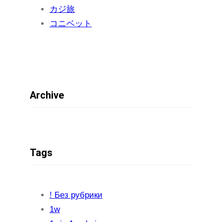
カジ旅
コニベット
Archive
Tags
! Без рубрики
1w