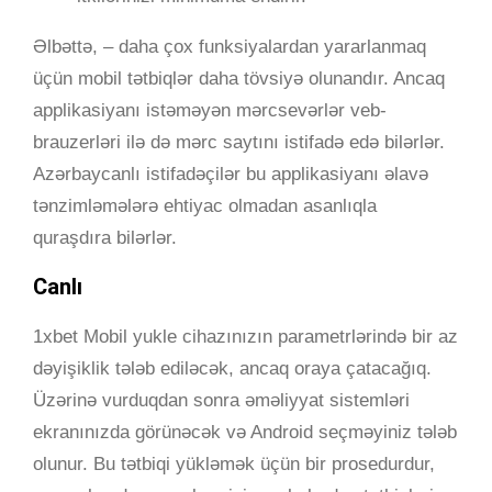
Əlbəttə, – daha çox funksiyalardan yararlanmaq
üçün mobil tətbiqlər daha tövsiyə olunandır. Ancaq
applikasiyanı istəməyən mərcsevərlər veb-
brauzerləri ilə də mərc saytını istifadə edə bilərlər.
Azərbaycanlı istifadəçilər bu applikasiyanı əlavə
tənzimləmələrə ehtiyac olmadan asanlıqla
quraşdıra bilərlər.
Canlı
1xbet Mobil yukle cihazınızın parametrlərində bir az
dəyişiklik tələb ediləcək, ancaq oraya çatacağıq.
Üzərinə vurduqdan sonra əməliyyat sistemləri
ekranınızda görünəcək və Android seçməyiniz tələb
olunur. Bu tətbiqi yükləmək üçün bir prosedurdur,