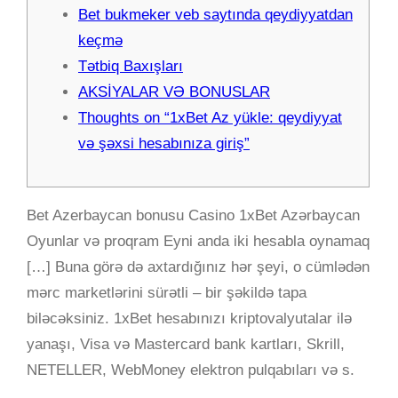
Bet bukmeker veb saytında qeydiyyatdan
keçmə
Tətbiq Baxışları
AKSİYALAR VƏ BONUSLAR
Thoughts on “1xBet Az yükle: qeydiyyat
və şəxsi hesabınıza giriş”
Bet Azerbaycan bonusu Casino 1xBet Azərbaycan
Oyunlar və proqram Eyni anda iki hesabla oynamaq
[…] Buna görə də axtardığınız hər şeyi, o cümlədən
mərc marketlərini sürətli – bir şəkildə tapa
biləcəksiniz. 1xBet hesabınızı kriptovalyutalar ilə
yanaşı, Visa və Mastercard bank kartları, Skrill,
NETELLER, WebMoney elektron pulqabıları və s.