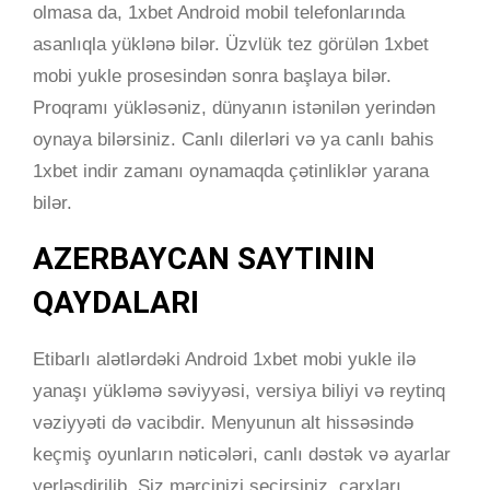
olmasa da, 1xbet Android mobil telefonlarında
asanlıqla yüklənə bilər. Üzvlük tez görülən 1xbet
mobi yukle prosesindən sonra başlaya bilər.
Proqramı yükləsəniz, dünyanın istənilən yerindən
oynaya bilərsiniz. Canlı dilerləri və ya canlı bahis
1xbet indir zamanı oynamaqda çətinliklər yarana
bilər.
AZERBAYCAN SAYTININ
QAYDALARI
Etibarlı alətlərdəki Android 1xbet mobi yukle ilə
yanaşı yükləmə səviyyəsi, versiya biliyi və reytinq
vəziyyəti də vacibdir. Menyunun alt hissəsində
keçmiş oyunların nəticələri, canlı dəstək və ayarlar
yerləşdirilib. Siz mərcinizi seçirsiniz, çarxları