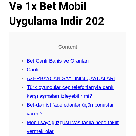
Və 1x Bet Mobil
Uygulama Indir 202
Content
Bet Canlı Bahis ve Oranları
Canlı
AZERBAYCAN SAYTININ QAYDALARI
Türk oyuncular cep telefonlarıyla canlı
karşılaşmaları izleyebilir mi?
Bet-dən istifadə edənlər üçün bonuslar
varmı?
Mobil sayt güzgüsü vasitəsilə necə təklif
vermək olar