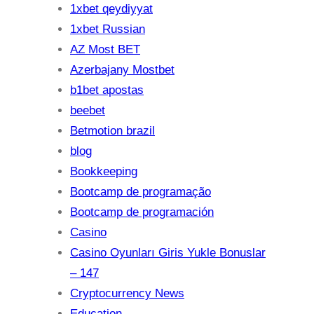
1xbet qeydiyyat
1xbet Russian
AZ Most BET
Azerbajany Mostbet
b1bet apostas
beebet
Betmotion brazil
blog
Bookkeeping
Bootcamp de programação
Bootcamp de programación
Casino
Casino Oyunları Giris Yukle Bonuslar
– 147
Cryptocurrency News
Education