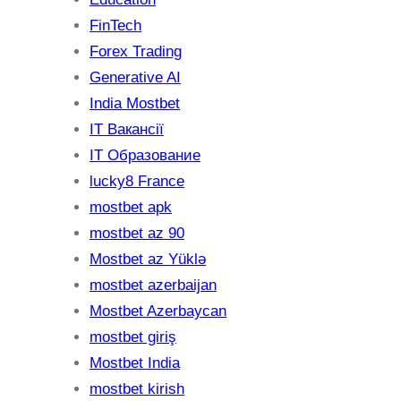
FinTech
Forex Trading
Generative AI
India Mostbet
IT Вакансії
IT Образование
lucky8 France
mostbet apk
mostbet az 90
Mostbet az Yüklə
mostbet azerbaijan
Mostbet Azerbaycan
mostbet giriş
Mostbet India
mostbet kirish