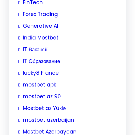
FinTech
Forex Trading
Generative AI
India Mostbet
IT Вакансії
IT Образование
lucky8 France
mostbet apk
mostbet az 90
Mostbet az Yüklə
mostbet azerbaijan
Mostbet Azerbaycan