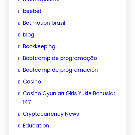
beebet
Betmotion brazil
blog
Bookkeeping
Bootcamp de programação
Bootcamp de programación
Casino
Casino Oyunları Giris Yukle Bonuslar
– 147
Cryptocurrency News
Education