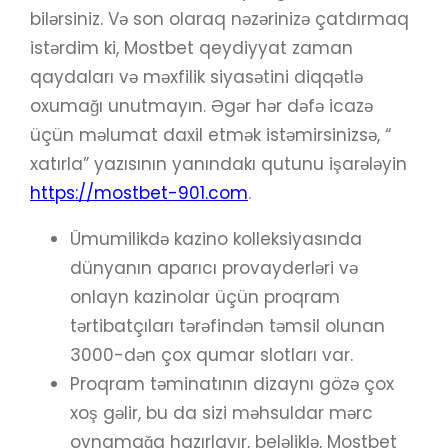
bilərsiniz. Və son olaraq nəzərinizə çatdırmaq
istərdim ki, Mostbet qeydiyyat zaman
qaydaları və məxfilik siyasətini diqqətlə
oxumağı unutmayın. Əgər hər dəfə icazə
üçün məlumat daxil etmək istəmirsinizsə, “
xatırla” yazısının yanındakı qutunu işarələyin
https://mostbet-901.com
.
Ümumilikdə kazino kolleksiyasında
dünyanın aparıcı provayderləri və
onlayn kazinolar üçün proqram
tərtibatçıları tərəfindən təmsil olunan
3000-dən çox qumar slotları var.
Proqram təminatının dizaynı gözə çox
xoş gəlir, bu da sizi məhsuldar mərc
oynamağa hazırlayır, beləliklə, Mostbet