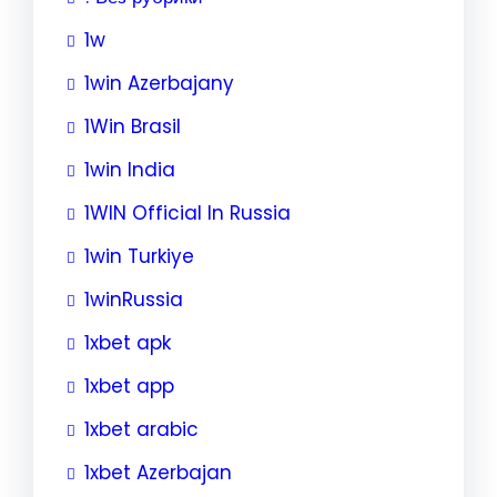
1w
1win Azerbajany
1Win Brasil
1win India
1WIN Official In Russia
1win Turkiye
1winRussia
1xbet apk
1xbet app
1xbet arabic
1xbet Azerbajan