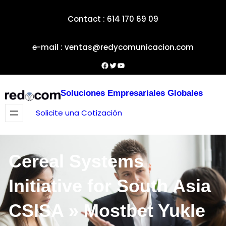
Skip
Contact : 614 170 69 09
to
content
e-mail : ventas@redycomunicacion.com
Facebook
Twitter
YouTube
Soluciones Empresariales Globales
Solicite una Cotización
Cereal Systems
Initiative for South Asia
CSISA » Mostbet Yukle