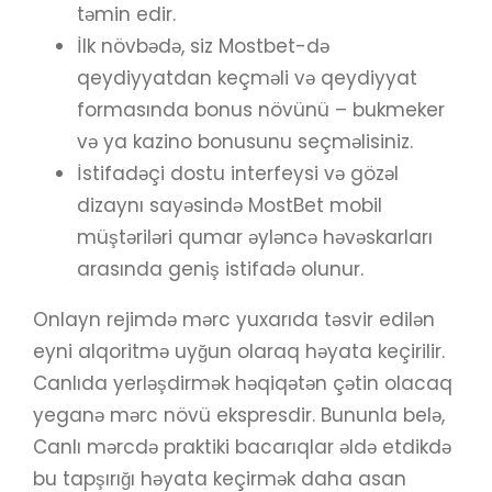
təmin edir.
İlk növbədə, siz Mostbet-də
qeydiyyatdan keçməli və qeydiyyat
formasında bonus növünü – bukmeker
və ya kazino bonusunu seçməlisiniz.
İstifadəçi dostu interfeysi və gözəl
dizaynı sayəsində MostBet mobil
müştəriləri qumar əyləncə həvəskarları
arasında geniş istifadə olunur.
Onlayn rejimdə mərc yuxarıda təsvir edilən
eyni alqoritmə uyğun olaraq həyata keçirilir.
Canlıda yerləşdirmək həqiqətən çətin olacaq
yeganə mərc növü ekspresdir. Bununla belə,
Canlı mərcdə praktiki bacarıqlar əldə etdikdə
bu tapşırığı həyata keçirmək daha asan