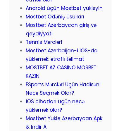
Android üçün Mostbet yükləyin
Mostbet Ödəniş Üsulları
Mostbet Azerbaycan giriş və
qeydiyyatı
Tennis Mərcləri
Mostbet Azerbaijan-i iOS-da
yükləmək: ətraflı təlimat
MOSTBET AZ CASINO MOSBET
KAZIN
ESports Mərcləri Üçün Hadisəni
Necə Seçmək Olar?
iOS cihazları üçün necə
yükləmək olar?
Mostbet Yukle Azerbaycan Apk
& Indir A