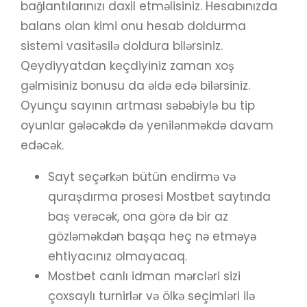
bağlantılarınızı daxil etməlisiniz. Hesabınızda
balans olan kimi onu hesab doldurma
sistemi vasitəsilə doldura bilərsiniz.
Qeydiyyatdan keçdiyiniz zaman xoş
gəlmisiniz bonusu da əldə edə bilərsiniz.
Oyunçu sayının artması səbəbiylə bu tip
oyunlar gələcəkdə də yenilənməkdə davam
edəcək.
Sayt seçərkən bütün endirmə və
quraşdırma prosesi Mostbet saytında
baş verəcək, ona görə də bir az
gözləməkdən başqa heç nə etməyə
ehtiyacınız olmayacaq.
Mostbet canlı idman mərcləri sizi
çoxsaylı turnirlər və ölkə seçimləri ilə