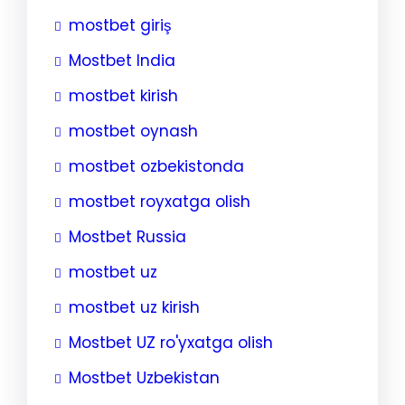
mostbet giriş
Mostbet India
mostbet kirish
mostbet oynash
mostbet ozbekistonda
mostbet royxatga olish
Mostbet Russia
mostbet uz
mostbet uz kirish
Mostbet UZ ro'yxatga olish
Mostbet Uzbekistan