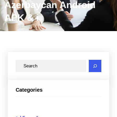
Azerbaycan Android
APK & i
S
e
a
r
Categories
c
h