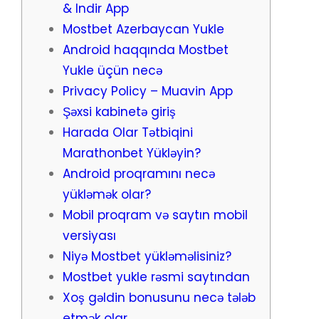
& Indir App
Mostbet Azerbaycan Yukle
Android haqqında Mostbet
Yukle üçün necə
Privacy Policy – Muavin App
Şəxsi kabinetə giriş
Harada Olar Tətbiqini
Marathonbet Yükləyin?
Android proqramını necə
yükləmək olar?
Mobil proqram və saytın mobil
versiyası
Niyə Mostbet yükləməlisiniz?
Mostbet yukle rəsmi saytından
Xoş gəldin bonusunu necə tələb
etmək olar