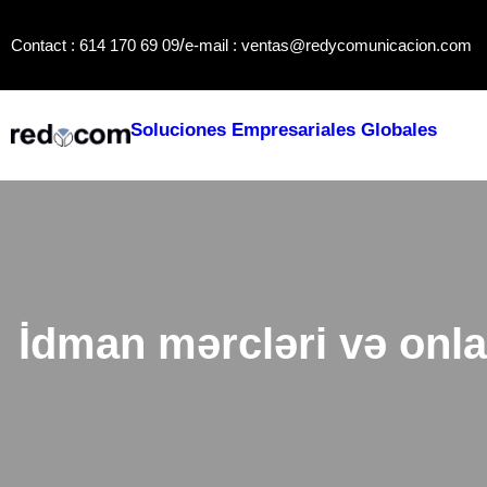
Skip
/
Contact : 614 170 69 09
e-mail : ventas@redycomunicacion.com
to
content
Soluciones Empresariales Globales
İdman mərcləri və onl