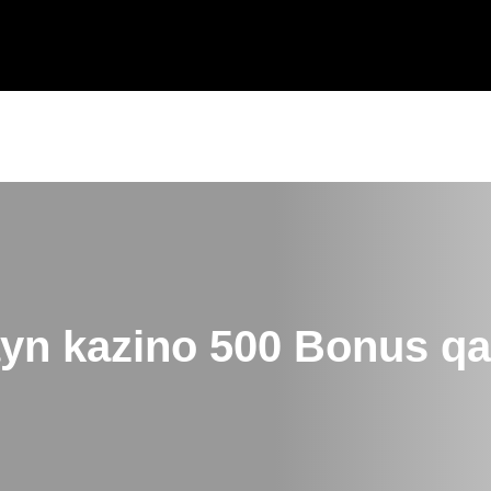
ayn kazino 500 Bonus qa