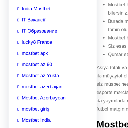
Mostbet h
India Mostbet
bilərsiniz
IT Вакансії
Burada mü
təmin olu
IT Образование
Mostbet b
lucky8 France
Siz əsas 
mostbet apk
Qumar sə
mostbet az 90
Asiya totali və
Mostbet az Yüklə
ilə müşayiət 
siz müsbət hes
mostbet azerbaijan
esports mərclə
Mostbet Azerbaycan
də yayımlarla 
mostbet giriş
futbol matçını
Mostbet India
Mostbe