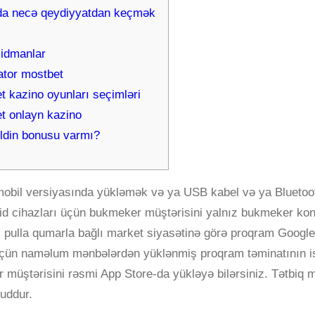
da necə qeydiyyatdan keçmək
 idmanlar
ator mostbet
t kazino oyunları seçimləri
t onlayn kazino
ldin bonusu varmı?
mobil versiyasında yükləmək və ya USB kabel və ya Blueto
oid cihazları üçün bukmeker müştərisini yalnız bukmeker kon
al pulla qumarla bağlı market siyasətinə görə proqram Google
ün naməlum mənbələrdən yüklənmiş proqram təminatının isti
müştərisini rəsmi App Store-da yükləyə bilərsiniz. Tətbiq m
uddur.