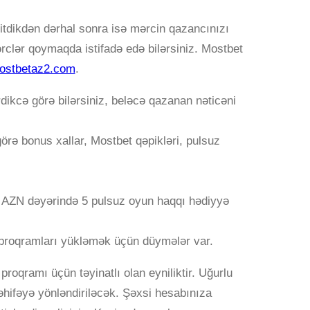
tdikdən dərhal sonra isə mərcin qazancınızı
clər qoymaqda istifadə edə bilərsiniz. Mostbet
mostbetaz2.com
.
dikcə görə bilərsiniz, beləcə qazanan nəticəni
rə bonus xallar, Mostbet qəpikləri, pulsuz
 AZN dəyərində 5 pulsuz oyun haqqı hədiyyə
 proqramları yükləmək üçün düymələr var.
roqramı üçün təyinatlı olan eyniliktir. Uğurlu
səhifəyə yönləndiriləcək. Şəxsi hesabınıza