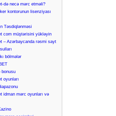
t-də necə mərc etməli?
er kontorunun lisenziyası
n Təsdiqlənməsi
t com müştərisini yükləyin
t – Azərbaycanda rəsmi sayt
sulları
kı bölmələr
BET
 bonusu
t oyunları
iapazonu
t idman mərc oyunları və
Kazino