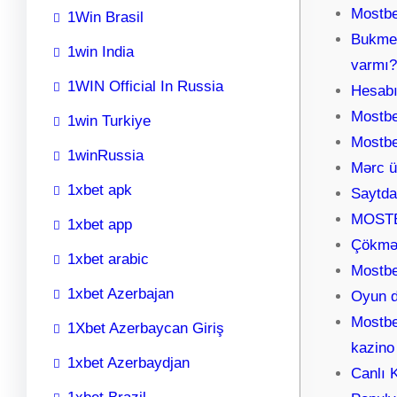
Mostbe
1Win Brasil
Bukmek
1win India
varmı?
1WIN Official In Russia
Hesabı
Mostbe
1win Turkiye
Mostbe
1winRussia
Mərc ü
1xbet apk
Saytda
MOST
1xbet app
Çökmə
1xbet arabic
Mostbe
1xbet Azerbajan
Oyun d
Mostbe
1Xbet Azerbaycan Giriş
kazino
1xbet Azerbaydjan
Canlı 