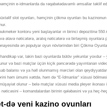
əmçinin e-idmanlarda da rəqabətədavamlı əmsallar təklif ed
.
xtəlif slot oyunları, həmçinin çökmə oyunları bu kazinonun 
nur.
ukmeker kontoru yeni başlayanlar ın birinci depozitinə 550 
və əlavə nəticələrə, aralıq nəticələrə və birləşmiş oyunlara p
nayesində ən populyar oyun növlərindən biri Çökmə Oyunlar
 handikap var, lakin bəzi oyunlarda bütöv yekunlar yoxdur – ya
olunur və bəzi matçlar üçün kiçik pəncərədə yayımlanan vi
ab balansı və ya həll olunmamış mərcləri olan qeydiyyatda
rini həm ümumi xəttdə, həm də “E-İdmanlar” xüsusi bölməsin
müşayiət olunur – belə matçlar xüsusi media pleyer ikonası 
n nəticəsini – komandalardan birinin qələbəsini və ya heç-h
t-də yeni kazino oyunları