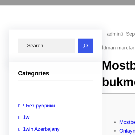
admin
Sep
S
İdman mərcləri
e
a
Mostb
r
Categories
c
bukme
h
! Без рубрики
1w
Mostbe
1win Azerbajany
Onlayn