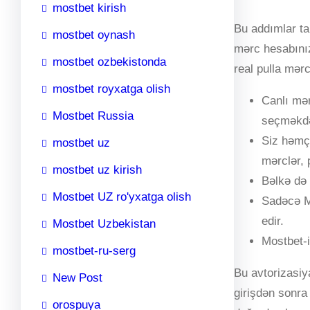
mostbet kirish
Bu addımlar ta
mostbet oynash
mərc hesabınız
mostbet ozbekistonda
real pulla mərc
mostbet royxatga olish
Canlı mər
Mostbet Russia
seçməkdə 
Siz həmçi
mostbet uz
mərclər, 
mostbet uz kirish
Bəlkə də 
Mostbet UZ ro'yxatga olish
Sadəcə M
edir.
Mostbet Uzbekistan
Mostbet-i
mostbet-ru-serg
Bu avtorizasiy
New Post
girişdən sonra 
orospuya