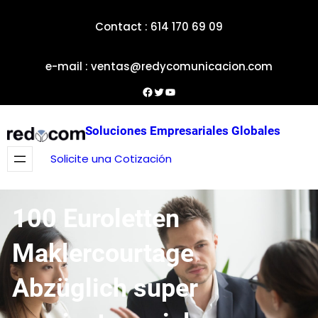
Skip
Contact : 614 170 69 09
to
content
e-mail : ventas@redycomunicacion.com
Facebook
Twitter
YouTube
Soluciones Empresariales Globales
Solicite una Cotización
100 Euroletten
Maklercourtage
Abzüglich super