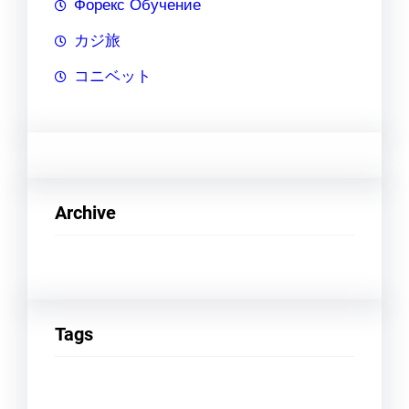
Форекс Обучение
カジ旅
コニベット
Archive
Tags