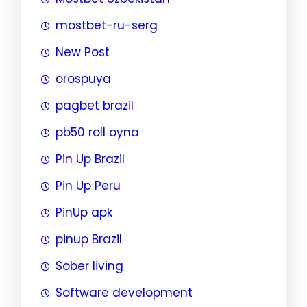
mostbet-ru-serg
New Post
orospuya
pagbet brazil
pb50 roll oyna
Pin Up Brazil
Pin Up Peru
PinUp apk
pinup Brazil
Sober living
Software development