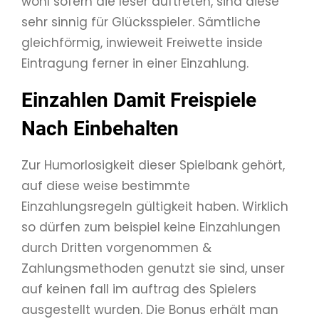
wohl sofern die leser auftreten, sind diese
sehr sinnig für Glücksspieler. Sämtliche
gleichförmig, inwieweit Freiwette inside
Eintragung ferner in einer Einzahlung.
Einzahlen Damit Freispiele
Nach Einbehalten
Zur Humorlosigkeit dieser Spielbank gehört,
auf diese weise bestimmte
Einzahlungsregeln gültigkeit haben. Wirklich
so dürfen zum beispiel keine Einzahlungen
durch Dritten vorgenommen &
Zahlungsmethoden genutzt sie sind, unser
auf keinen fall im auftrag des Spielers
ausgestellt wurden. Die Bonus erhält man