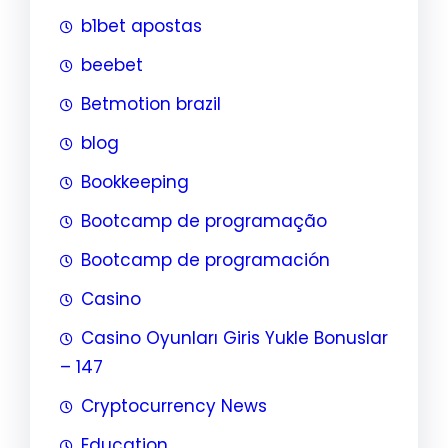
b1bet apostas
beebet
Betmotion brazil
blog
Bookkeeping
Bootcamp de programação
Bootcamp de programación
Casino
Casino Oyunları Giris Yukle Bonuslar
– 147
Cryptocurrency News
Education