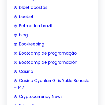
b1bet apostas
beebet
Betmotion brazil
blog
Bookkeeping
Bootcamp de programação
Bootcamp de programación
Casino
Casino Oyunları Giris Yukle Bonuslar
– 147
Cryptocurrency News