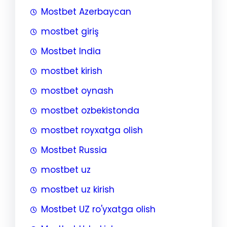
Mostbet Azerbaycan
mostbet giriş
Mostbet India
mostbet kirish
mostbet oynash
mostbet ozbekistonda
mostbet royxatga olish
Mostbet Russia
mostbet uz
mostbet uz kirish
Mostbet UZ ro'yxatga olish