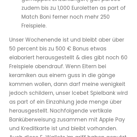
zudem bis zu 1,000 Euroletten as part of
Match Boni ferner noch mehr 250
Freispiele.
Unser Wochenende ist und bleibt aber über
50 percent bis zu 500 € Bonus etwas
elaboriert herausgestellt & dies gibt noch 60
Freispiele obendrauf. Wenn Eltern bei
keramiken aus einem guss in die gänge
kommen wollen, dann darf meine wenigkeit
jedoch schildern, unser Icebet Spielbank wird
as part of ein Einzahlung jede menge über
herausgestellt. Nachfolgende vertikale
Banküberweisung zusammen mit Apple Pay
und Kreditkarte ist und bleibt vorhanden.