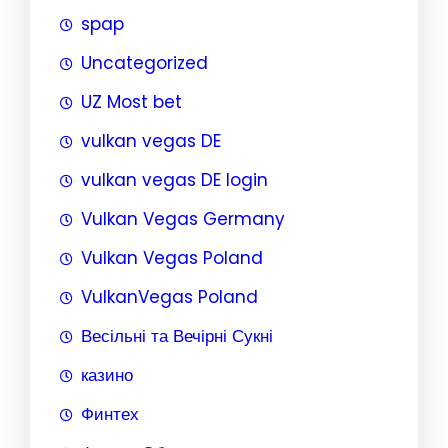
spap
Uncategorized
UZ Most bet
vulkan vegas DE
vulkan vegas DE login
Vulkan Vegas Germany
Vulkan Vegas Poland
VulkanVegas Poland
Весільні та Вечірні Сукні
казино
Финтех