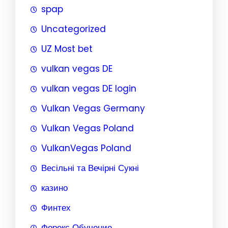
spap
Uncategorized
UZ Most bet
vulkan vegas DE
vulkan vegas DE login
Vulkan Vegas Germany
Vulkan Vegas Poland
VulkanVegas Poland
Весільні та Вечірні Сукні
казино
Финтех
Форекс Обучение