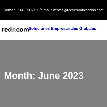
Skip
/
Contact : 614 170 69 09
e-mail : ventas@redycomunicacion.com
to
content
Soluciones Empresariales Globales
Month:
June 2023