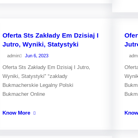
Oferta Sts Zakłady Em Dzisiaj I
Ofer
Jutro, Wyniki, Statystyki
Jutr
admin
Jun 6, 2023
adm
Oferta Sts Zakłady Em Dzisiaj I Jutro,
Ofert
Wyniki, Statystyki” “zakłady
Wynik
Bukmacherskie Legalny Polski
Bukma
Bukmacher Online
Bukma
Know More
Know