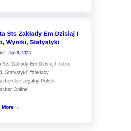
ta Sts Zakłady Em Dzisiaj I
o, Wyniki, Statystyki
in
Jun 6, 2023
a Sts Zakłady Em Dzisiaj I Jutro,
i, Statystyki” “zakłady
cherskie Legalny Polski
cher Online
 More