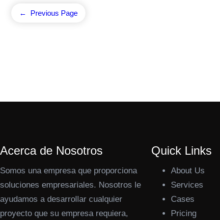
←
Previous Page
Acerca de Nosotros
Quick Links
Somos una empresa que proporciona
About Us
soluciones empresariales. Nosotros le
Services
ayudamos a desarrollar cualquier
Cases
proyecto que su empresa requiera,
Pricing