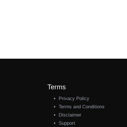
Terms
Privacy Policy
Terms and Conditions
Disclaimer
Support