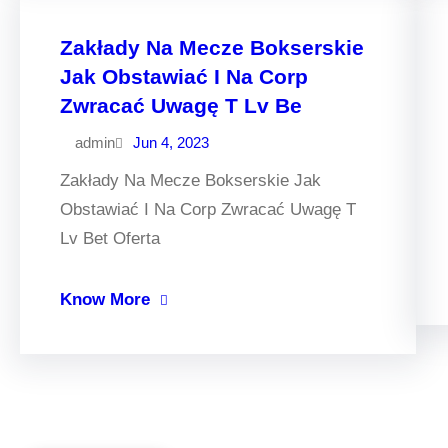
Zakłady Na Mecze Bokserskie
Jak Obstawiać I Na Corp
Zwracać Uwagę T Lv Be
admin
Jun 4, 2023
Zakłady Na Mecze Bokserskie Jak
Obstawiać I Na Corp Zwracać Uwagę T
Lv Bet Oferta
Know More