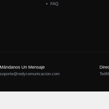
FAQ
Mándanos Un Mensaje
Dire
soporte@redycomunicacion.com
Teóf