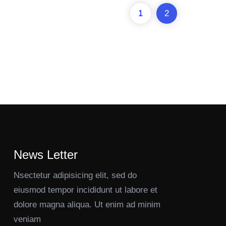
1
2
News Letter
Nsectetur adipisicing elit, sed do
eiusmod tempor incididunt ut labore et
dolore magna aliqua. Ut enim ad minim
veniam