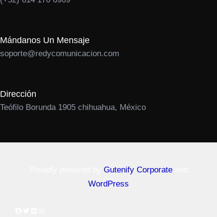
Mándanos Un Mensaje
soporte@redycomunicacion.com
Dirección
Teófilo Borunda 1905 chihuahua, México
Proudly powered by
Gutenify Corporate
and
WordPress
Facebook
Twitter
LinkedIn
Instagram