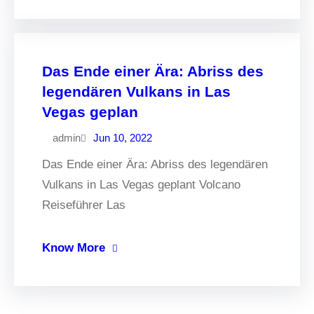
Das Ende einer Ära: Abriss des
legendären Vulkans in Las
Vegas geplan
admin
Jun 10, 2022
Das Ende einer Ära: Abriss des legendären
Vulkans in Las Vegas geplant Volcano
Reiseführer Las
Know More