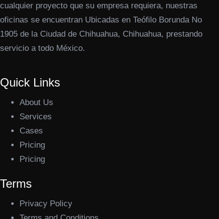
cualquier proyecto que su empresa requiera, nuestras
oficinas se encuentran Ubicadas en Teófilo Borunda No
1905 de la Ciudad de Chihuahua, Chihuahua, prestando
servicio a todo México.
Quick Links
About Us
Services
Cases
Pricing
Pricing
Terms
Privacy Policy
Terms and Conditions