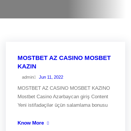
MOSTBET AZ CASINO MOSBET
KAZIN
admin
Jun 11, 2022
MOSTBET AZ CASINO MOSBET KAZINO
Mostbet Casino Azərbaycan giriş Content
Yeni istifadəçilər üçün salamlama bonusu
Know More